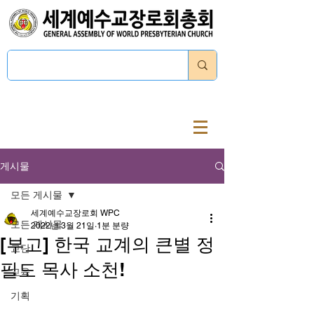
로그인
게시물
모든 게시물
세계예수교장로회 WPC
모든 게시물
2022년 3월 21일
1분 분량
[부고] 한국 교계의 큰별 정
교단
필도 목사 소천!
교육
기획