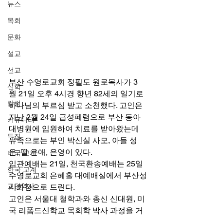
뉴스
목회
문화
설교
선교
부산 수영로교회 정필도 원로목사가 3
신학
월 21일 오후 4시경 향년 82세의 일기로 
칼럼
하나님의 부르심 받고 소천했다. 고인은 
지난 2월 24일 급성폐렴으로 부산 동아
커뮤니티
대병원에 입원하여 치료를 받아왔는데 
특집
유족으로는 부인 박신실 사모, 아들 성
은, 딸 은애, 은영이 있다. 
미국 교계
입관예배는 21일, 천국환송예배는 25일 
한국 교계
수영로교회 은혜홀 대예배실에서 부산성
교단역사
시화장으로 드린다. 
고인은 서울대 철학과와 총신 신대원, 미
국 리폼드신학교 목회학 박사 과정을 거