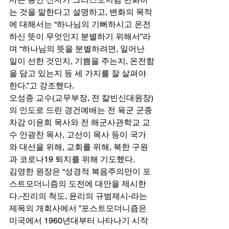
는 것을 말한다고 설명하고, 변화의 목적
에 대해서는 “하나님의 기뻐하시고 온전
하신 뜻이 무엇인지 분별하기 위해서”라
며 “하나님의 뜻을 분별하려면, 일어난 
일이 선한 것인지, 기쁨을 주는지, 온전함
을 담고 있는지 등 세 가지를 잘 살펴야 
한다.”고 강조했다. 
오성종 교수(교무부장, 전 칼빈신대원장)
의 인도로 드린 경건예배는 전 육군 군종
차감 이윤희 목사와 전 해군사관학교 교
수 안광찬 목사, 고선이 목사 등이 국가
와 대선을 위해, 교회를 위해, 북한 구원
과 코로나19 퇴치를 위해 기도했다. 
김영한 원장은 “성경적 복음주의만이 포
스트모더니즘의 도전에 대안을 제시한
다.-진리의 척도, 윤리의 규범제시-라는 
제목의 개회사에서 ”포스트모더니즘은 
미국에서 1960년대부터 나타나기 시작