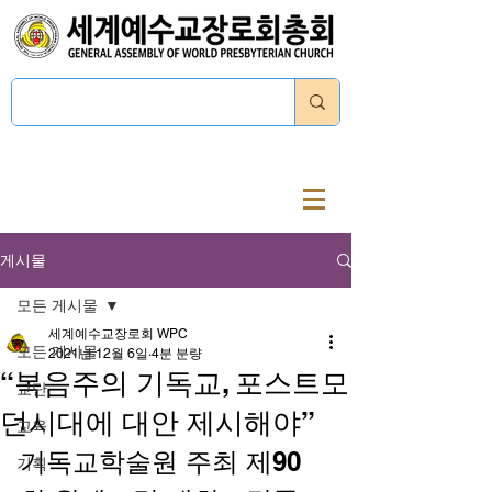
로그인
게시물
모든 게시물
세계예수교장로회 WPC
모든 게시물
2021년 12월 6일
4분 분량
“복음주의 기독교, 포스트모
교단
던시대에 대안 제시해야”
교육
기독교학술원 주최 제90
기획