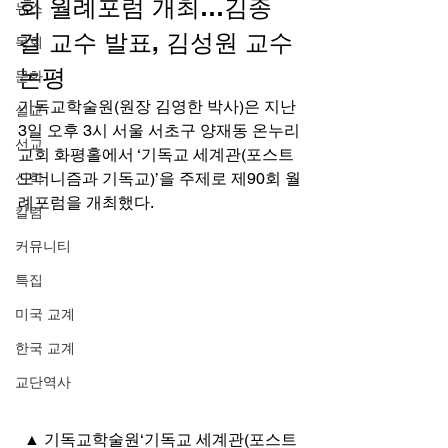
회 월례포럼 개최…김종
뉴스
걸 교수 발표, 김성원 교수 
목회
논평 
문화
기독교학술원(원장 김영한 박사)은 지난 
설교
3일 오후 3시 서울 서초구 양재동 온누리
선교
교회 화평홀에서 ‘기독교 세계관(포스트
모더니즘과 기독교)’을 주제로 제90회 월
신학
례포럼을 개최했다. 
칼럼
커뮤니티
특집
미국 교계
한국 교계
교단역사
▲ 기독교학술원‘기독교 세계관(포스트