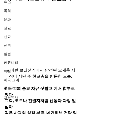
뉴스
목회
문화
설교
선교
신학
칼럼
커뮤니티
▲이번 보궐선거에서 당선된 오세훈 시
특집
장이 지난 주 한교총을 방문한 모습. 
미국 교계
한국교회 종교 자유 짓밟고 예배 함부로 
한국 교계
했다
교단역사
교회, 코로나 진원지처럼 선동과 과장 일
삼아
깊은 사과와 성찰 부족, 네거티브 전략 일