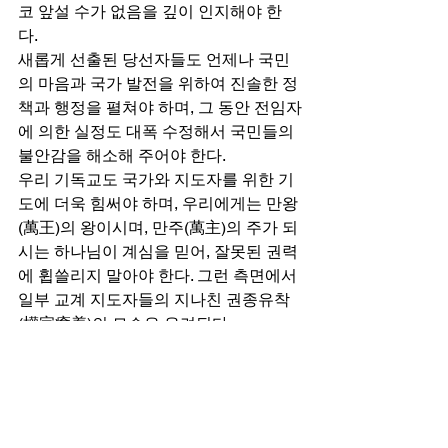
코 앞설 수가 없음을 깊이 인지해야 한
다. 
새롭게 선출된 당선자들도 언제나 국민
의 마음과 국가 발전을 위하여 진솔한 정
책과 행정을 펼쳐야 하며, 그 동안 전임자
에 의한 실정도 대폭 수정해서 국민들의 
불안감을 해소해 주어야 한다. 
우리 기독교도 국가와 지도자를 위한 기
도에 더욱 힘써야 하며, 우리에게는 만왕
(萬王)의 왕이시며, 만주(萬主)의 주가 되
시는 하나님이 계심을 믿어, 잘못된 권력
에 휩쓸리지 말아야 한다. 그런 측면에서 
일부 교계 지도자들의 지나친 권종유착
(權宗癒着)의 모습은 우려된다. 
/ 기독일보
#한교총
#보궐선거
#오세훈시장
#한국
교회언론회
#정권심판
뉴스