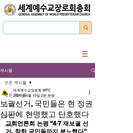
로그인
게시물
모든 게시물
세계예수교장로회 WPC
모든 게시물
2021년 4월 10일
2분 분량
보궐선거, 국민들은 현 정권
교단
심판에 현명했고 단호했다
교육
교회언론회 논평 “4·7 재보궐 선
기획
거, 착한 국민들까지 분노했다”