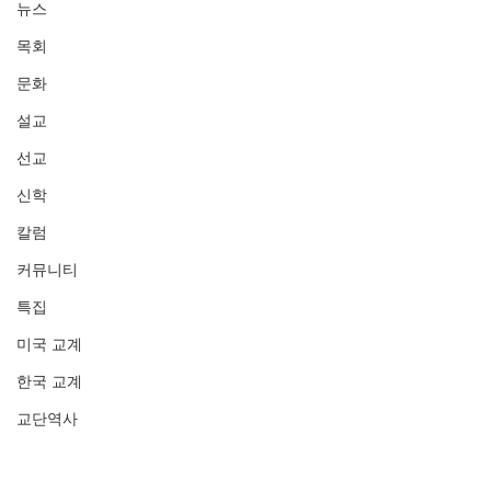
뉴스
목회
문화
설교
선교
신학
칼럼
커뮤니티
특집
미국 교계
한국 교계
교단역사