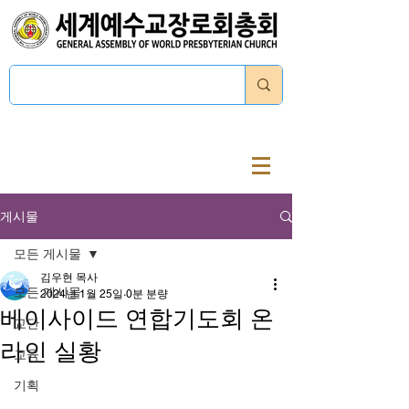
로그인
게시물
모든 게시물
김우현 목사
모든 게시물
2024년 1월 25일
0분 분량
베이사이드 연합기도회 온
교단
라인 실황
교육
기획