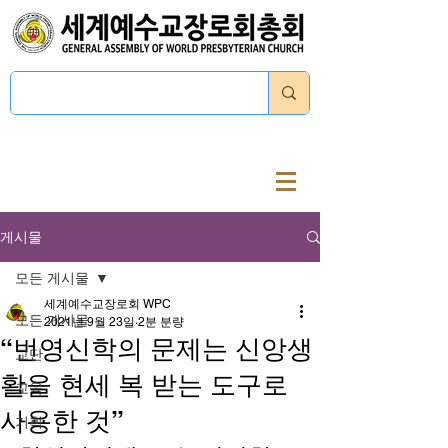
로그인
게시물
모든 게시물
세계예수교장로회 WPC
모든 게시물
2021년 9월 23일
2분 분량
“번영신학의 문제는 신앙생
교단
활을 현세 복 받는 도구로
교육
사용한 것”
기획