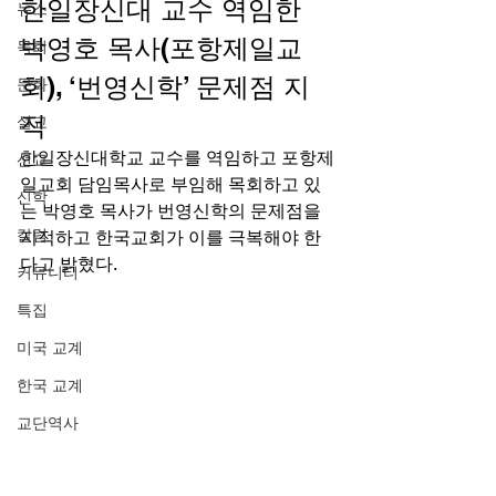
한일장신대 교수 역임한 
뉴스
박영호 목사(포항제일교
목회
회), ‘번영신학’ 문제점 지
문화
적 
설교
한일장신대학교 교수를 역임하고 포항제
선교
일교회 담임목사로 부임해 목회하고 있
신학
는 박영호 목사가 번영신학의 문제점을 
칼럼
지적하고 한국교회가 이를 극복해야 한
다고 밝혔다. 
커뮤니티
특집
미국 교계
한국 교계
교단역사