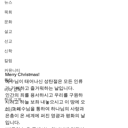
뉴스
목회
문화
설교
선교
신학
칼럼
커뮤니티
Merry Christmas! 
특집
예수님이 태어나신 성탄절은 모든 인류
가 기뻐하고 즐거워하는 날입니다. 
미국 교계
인간의 죄를 용서하시고 우리를 구원하
한국 교계
시려고 하늘 보좌 내놓으시고 이 땅에 오
신 그 예수님을 통하여 하나님의 사랑과 
교단역사
은총이 온 세계에 퍼진 영광과 평화의 날
입니다. 