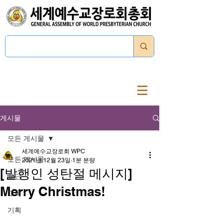
로그인
게시물
모든 게시물
세계예수교장로회 WPC
모든 게시물
2021년 12월 23일
1분 분량
[발행인 성탄절 메시지]
교단
Merry Christmas!
교육
기획