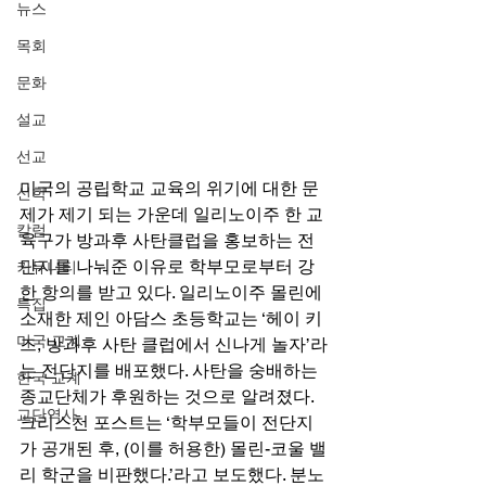
뉴스
목회
문화
설교
선교
미국의 공립학교 교육의 위기에 대한 문
신학
제가 제기 되는 가운데 일리노이주 한 교
칼럼
육구가 방과후 사탄클럽을 홍보하는 전
단지를 나눠준 이유로 학부모로부터 강
커뮤니티
한 항의를 받고 있다. 일리노이주 몰린에 
특집
소재한 제인 아담스 초등학교는 ‘헤이 키
미국 교계
즈, 방과후 사탄 클럽에서 신나게 놀자’라
는 전단지를 배포했다. 사탄을 숭배하는 
한국 교계
종교단체가 후원하는 것으로 알려졌다. 
교단역사
크리스천 포스트는 ‘학부모들이 전단지
가 공개된 후, (이를 허용한) 몰린-코울 밸
리 학군을 비판했다.’라고 보도했다. 분노