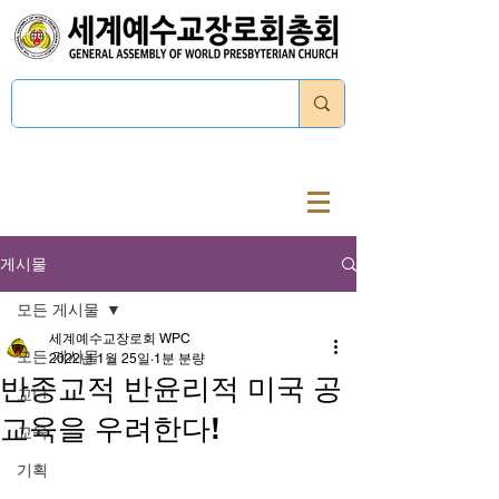
로그인
게시물
모든 게시물
세계예수교장로회 WPC
모든 게시물
2022년 1월 25일
1분 분량
반종교적 반윤리적 미국 공
교단
교육을 우려한다!
교육
기획