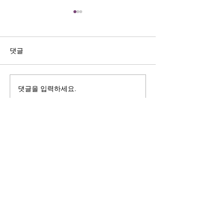
길자연 목사
김동윤 목사
쓰러지는데는 이유가 있다 (사
“거리끼는 양심의 
사기 16:4-17) #길자연목사
날 때” (골 3:18-2
댓글
사
댓글을 입력하세요.
125 S. Vermont Ave. Los Angeles,
CA 90004 | T:
213-381-0082
| F:
213-381-0010
|
office@gawpc.com
IRUS 국제개혁대학교대학원