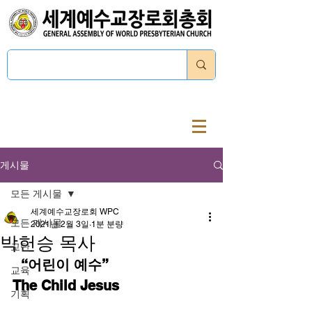
로그인
게시물
모든 게시물
세계예수교장로회 WPC
모든 게시물
2021년 2월 3일
1분 분량
박헌승 목사
교단
  “어린이 예수” 
교육
The Child Jesus
기획