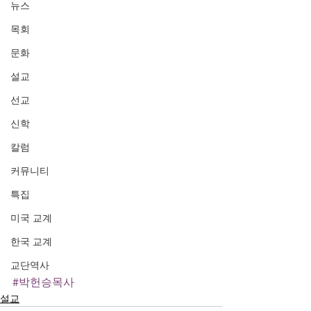
뉴스
목회
문화
설교
선교
신학
칼럼
커뮤니티
특집
미국 교계
한국 교계
교단역사
#박헌승목사
설교