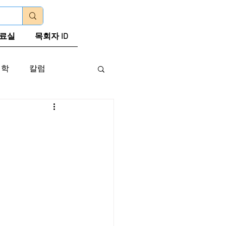
로그인
료실
목회자 ID
신학
칼럼