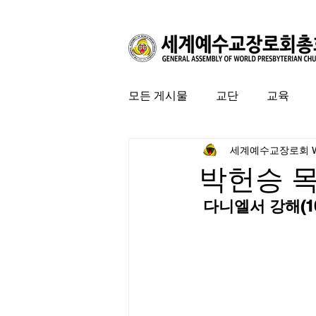
모든 게시물
교단
교육
세계예수교장로회 
커뮤니티
특집
미국 
박헌승 
 다니엘서 강해(1