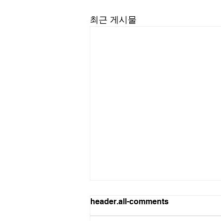
최근 게시물
길요나 목사
header.all-comments
“한계를 넘어서는 인생을 살라” (삼