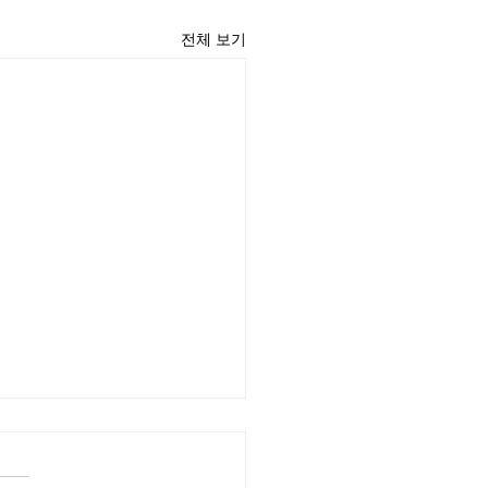
전체 보기
윤 목사
리끼는 양심의 가책이 일어날