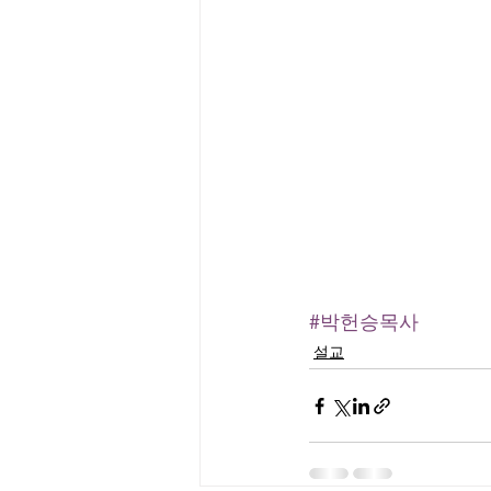
#박헌승목사
설교