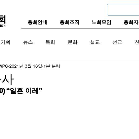
총회안내
총회조직
노회모임
총회자
기획
뉴스
목회
문화
설교
선교
WPC
2021년 3월 16일
1분 분량
교계
한국 교계
교단역사
목사
0) “일흔 이레”