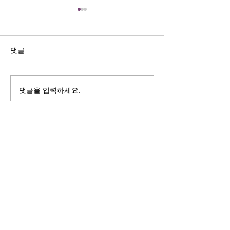
길자연 목사
김동윤 목사
쓰러지는데는 이유가 있다 (사
“거리끼는 양심의 
사기 16:4-17) #길자연목사
날 때” (골 3:18-2
댓글
사
댓글을 입력하세요.
125 S. Vermont Ave. Los Angeles,
CA 90004 | T:
213-381-0082
| F:
213-381-0010
|
office@gawpc.com
IRUS 국제개혁대학교대학원
총신대학교신학대학원