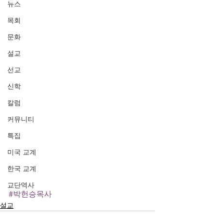
뉴스
목회
문화
설교
선교
신학
칼럼
커뮤니티
특집
미국 교계
한국 교계
교단역사
#박헌승목사
설교