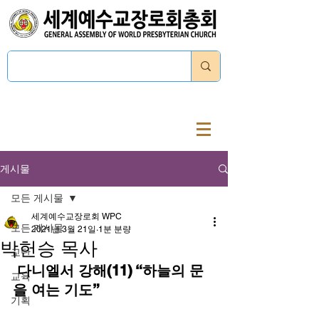
로그인
게시물
모든 게시물
세계예수교장로회 WPC
모든 게시물
2021년 3월 21일
1분 분량
박헌승 목사
교단
 다니엘서 강해(11) “하늘의 문
교육
을 여는 기도”
기획