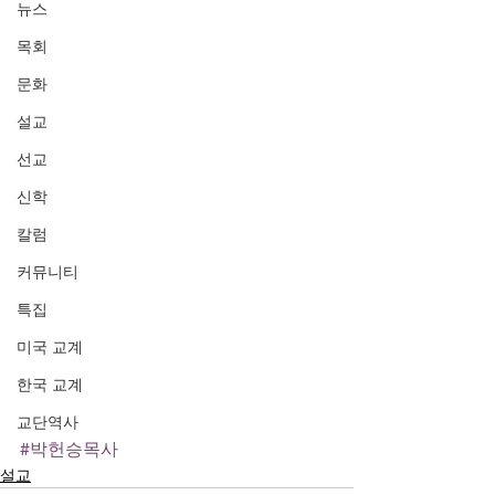
뉴스
목회
문화
설교
선교
신학
칼럼
커뮤니티
특집
미국 교계
한국 교계
교단역사
#박헌승목사
설교