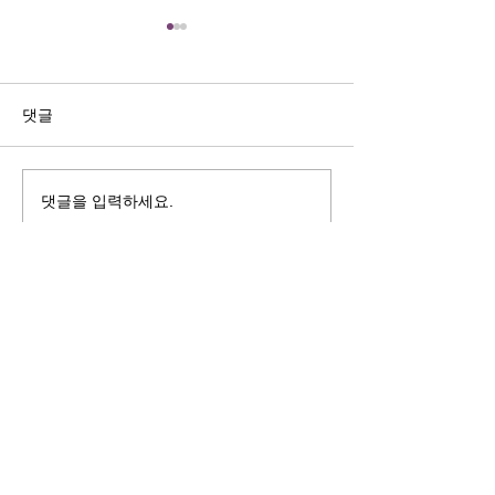
길자연 목사
김동윤 목사
쓰러지는데는 이유가 있다 (사
“거리끼는 양심의 
사기 16:4-17) #길자연목사
날 때” (골 3:18-2
댓글
사
댓글을 입력하세요.
125 S. Vermont Ave. Los Angeles,
CA 90004 | T:
213-381-0082
| F:
213-381-0010
|
office@gawpc.com
IRUS 국제개혁대학교대학원