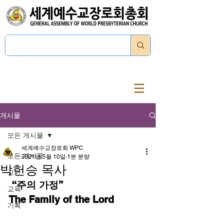
로그인
게시물
모든 게시물
세계예수교장로회 WPC
모든 게시물
2021년 5월 10일
1분 분량
박헌승 목사
교단
 “주의 가정”
교육
The Family of the Lord
기획