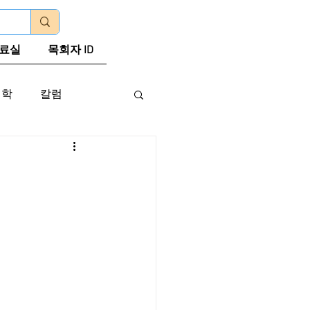
로그인
료실
목회자 ID
신학
칼럼