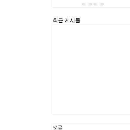
최근 게시물
길요나 목사
댓글