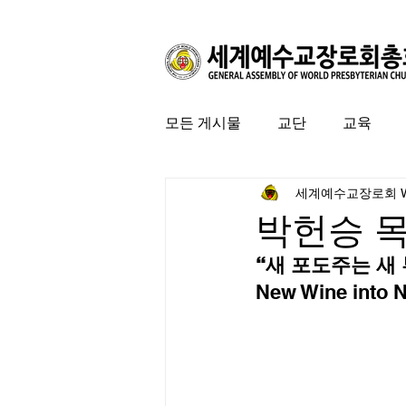
모든 게시물
교단
교육
세계예수교장로회 
커뮤니티
특집
미국 
박헌승 
“새 포도주는 새
New Wine into N