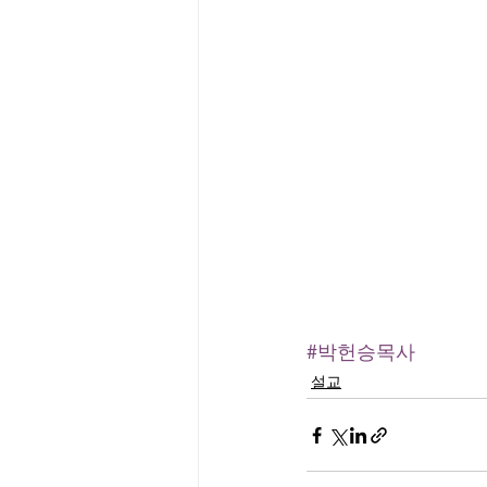
#박헌승목사
설교