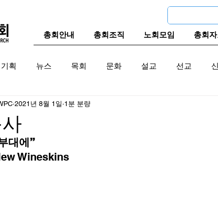
총회안내
총회조직
노회모임
총회자
기획
뉴스
목회
문화
설교
선교
WPC
2021년 8월 1일
1분 분량
교계
한국 교계
교단역사
목사
 부대에”
ew Wineskins  