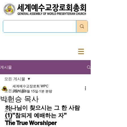
로그인
게시물
모든 게시물
세계예수교장로회 WPC
모든 게시물
2021년 8월 15일
1분 분량
박헌승 목사
교단
하나님이 찾으시는 그 한 사람
교육
(1)”참되게 예배하는 자”
기획
The True Worshiper