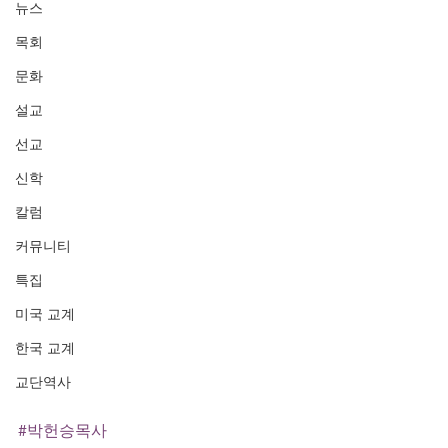
뉴스
목회
문화
설교
선교
신학
칼럼
커뮤니티
특집
미국 교계
한국 교계
교단역사
#박헌승목사