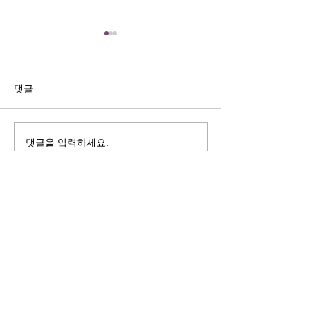
길자연 목사
김동윤 목사
쓰러지는데는 이유가 있다 (사
“거리끼는 양심의 
사기 16:4-17) #길자연목사
날 때” (골 3:18-2
댓글
사
댓글을 입력하세요.
125 S. Vermont Ave. Los Angeles,
CA 90004 | T:
213-381-0082
| F:
213-381-0010
|
office@gawpc.com
IRUS 국제개혁대학교대학원