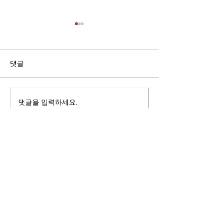
길자연 목사
김동윤 목사
쓰러지는데는 이유가 있다 (사
“거리끼는 양심의 
사기 16:4-17) #길자연목사
날 때” (골 3:18-2
댓글
사
댓글을 입력하세요.
125 S. Vermont Ave. Los Angeles,
CA 90004 | T:
213-381-0082
| F:
213-381-0010
|
office@gawpc.com
IRUS 국제개혁대학교대학원