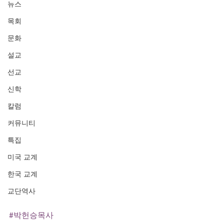
뉴스
목회
문화
설교
선교
신학
칼럼
커뮤니티
특집
미국 교계
한국 교계
교단역사
#박헌승목사