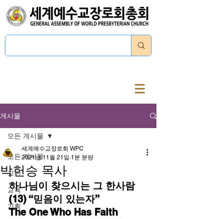
로그인
게시물
모든 게시물
세계예수교장로회 WPC
모든 게시물
2021년 11월 21일
1분 분량
박헌승 목사
교단
하나님이 찾으시는 그 한사람 
교육
(13) “믿음이 있는자”
기획
The One Who Has Faith