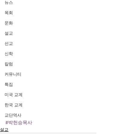
뉴스
목회
문화
설교
선교
신학
칼럼
커뮤니티
특집
미국 교계
한국 교계
교단역사
#박헌승목사
설교