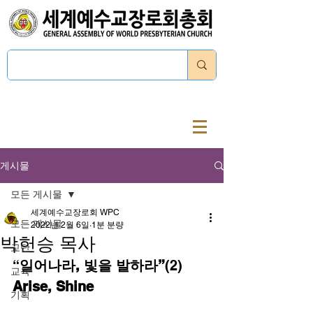
로그인
게시물
모든 게시물
세계예수교장로회 WPC
모든 게시물
2022년 2월 6일
1분 분량
박헌승 목사
교단
“
일어나라, 빛을 발하라”
(2) 
교육
Arise, Shine
기획