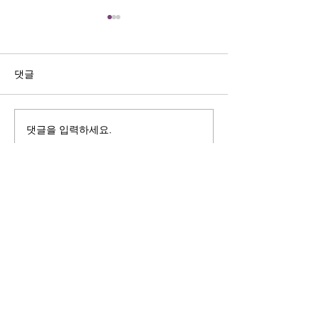
길자연 목사
김동윤 목사
쓰러지는데는 이유가 있다 (사
“거리끼는 양심의 
사기 16:4-17) #길자연목사
날 때” (골 3:18-2
댓글
사
댓글을 입력하세요.
125 S. Vermont Ave. Los Angeles,
CA 90004 | T:
213-381-0082
| F:
213-381-0010
|
office@gawpc.com
IRUS 국제개혁대학교대학원