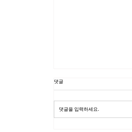
댓글
댓글을 입력하세요.
진석호 목사┃C채널 [소문난