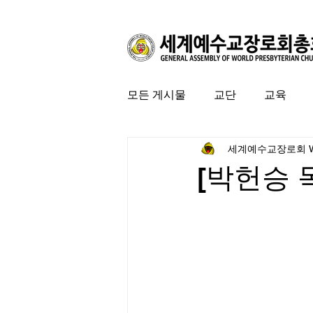
모든 게시물
교단
교육
세계예수교장로회 
커뮤니티
특집
미국 
[박헌승 