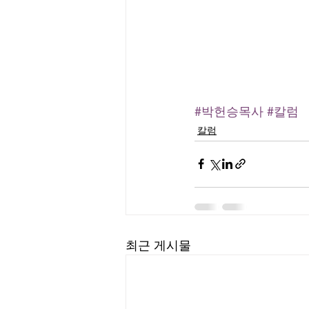
#박헌승목사
#칼럼
칼럼
최근 게시물