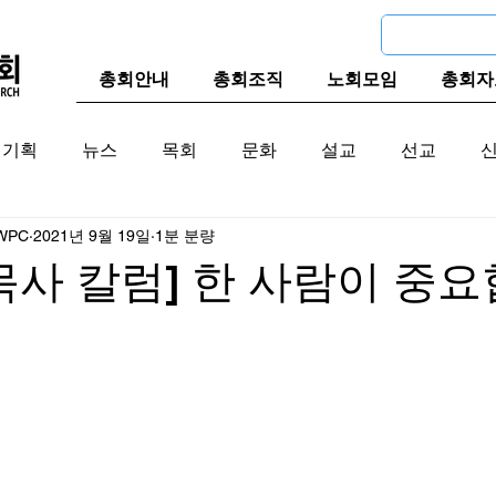
총회안내
총회조직
노회모임
총회자
기획
뉴스
목회
문화
설교
선교
WPC
2021년 9월 19일
1분 분량
교계
한국 교계
교단역사
목사 칼럼] 한 사람이 중