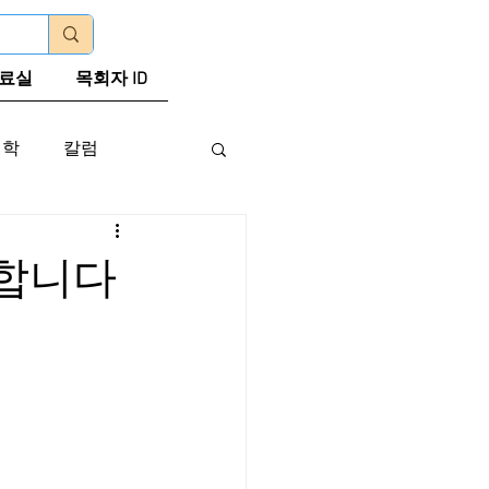
로그인
료실
목회자 ID
신학
칼럼
요합니다