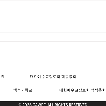
[박헌승 목사 칼럼] 소풍
[최인
ngeles, CA 90004 | T: 213-381-0082 | F: 213
학원
대한예수교장로회 합동총회
백석대학교
대한예수교장로회 백석총회
© 2026 GAWPC. ALL RIGHTS RESERVED.