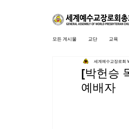
모든 게시물
교단
교육
세계예수교장로회 
커뮤니티
특집
미국 
[박헌승 
예배자