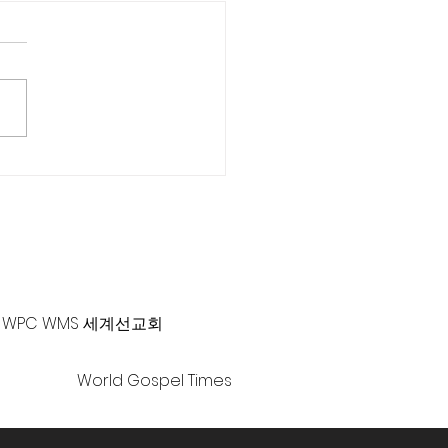
근 목사 칼럼] 또 한 사람
-381-0010 |
office@gawpc.com
WPC WMS 세계선교회
World Gospel Times