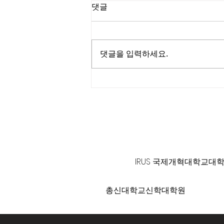
댓글
댓글을 입력하세요.
진석호 목사┃C채널 [소문난
성경교실]
125 S. Vermont Ave. Los A
IRUS 국제개혁대학교대
총신대학교신학대학원