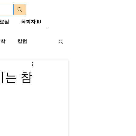
로그인
료실
목회자 ID
신학
칼럼
시는 참