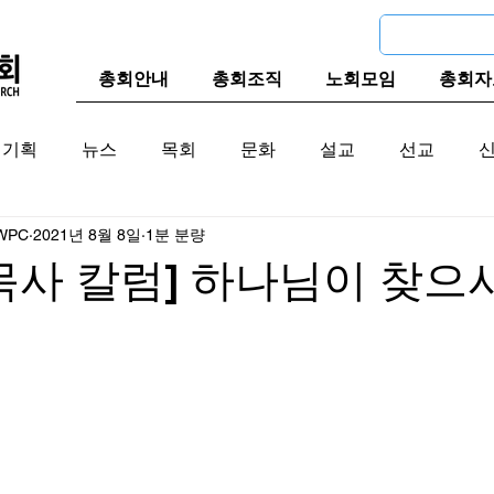
총회안내
총회조직
노회모임
총회자
기획
뉴스
목회
문화
설교
선교
WPC
2021년 8월 8일
1분 분량
교계
한국 교계
교단역사
목사 칼럼] 하나님이 찾으