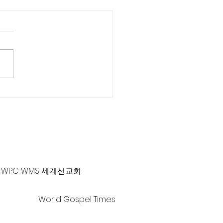
근 목사 칼럼] 또 한 사람
-381-0010 |
office@gawpc.com
WPC WMS 세계선교회
World Gospel Times