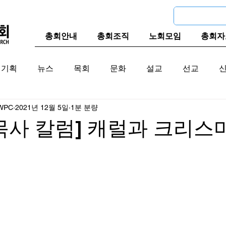
총회안내
총회조직
노회모임
총회자
기획
뉴스
목회
문화
설교
선교
WPC
2021년 12월 5일
1분 분량
교계
한국 교계
교단역사
목사 칼럼] 캐럴과 크리스