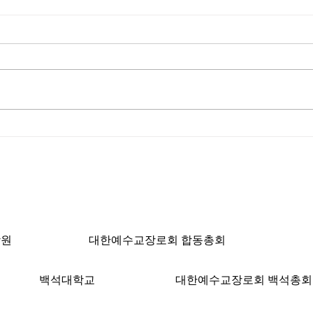
[박헌승 목사 칼럼] 소풍
[최인
ngeles, CA 90004 | T: 213-381-0082 | F: 213
학원
대한예수교장로회 합동총회
백석대학교
대한예수교장로회 백석총회