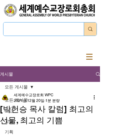
로그인
게시물
모든 게시물
세계예수교장로회 WPC
모든 게시물
2021년 12월 20일
1분 분량
[박헌승 목사 칼럼] 최고의
교단
선물, 최고의 기쁨
교육
기획