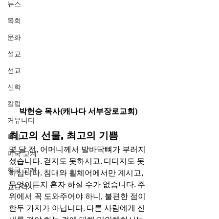
뉴스
목회
문화
설교
선교
신학
칼럼
박헌승 목사(캐나다 서부장로교회)
커뮤니티
최고의 선물, 최고의 기쁨
특집
몇 달 전, 어머니께서 발바닥뼈가 부러지
미국 교계
셨습니다. 걷지도 못하시고. 디디지도 못
한국 교계
하십니다. 침대와 휠체어에서만 계시고, 
무엇이든지 혼자 하실 수가 없습니다. 주
교단역사
위에서 꼭 도와주어야 하니, 불편한 점이 
한두 가지가 아닙니다. 다른 사람에게 신