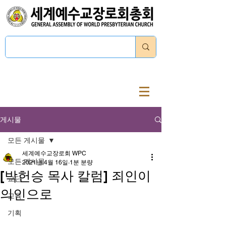
로그인
게시물
모든 게시물
세계예수교장로회 WPC
모든 게시물
2021년 4월 16일
1분 분량
[박헌승 목사 칼럼] 죄인이
교단
의인으로
교육
기획