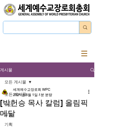
로그인
게시물
모든 게시물
세계예수교장로회 WPC
모든 게시물
2021년 8월 1일
1분 분량
[박헌승 목사 칼럼] 올림픽
교단
메달
교육
기획