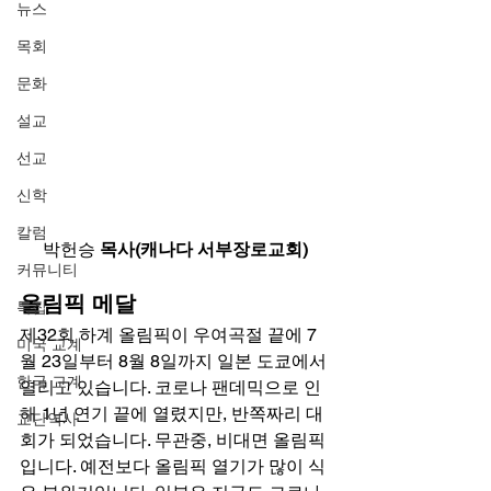
뉴스
목회
문화
설교
선교
신학
칼럼
박헌승
 목사(캐나다 서부장로교회)
커뮤니티
올림픽 메달
특집
제32회 하계 올림픽이 우여곡절 끝에 7
미국 교계
월 23일부터 8월 8일까지 일본 도쿄에서 
한국 교계
열리고 있습니다. 코로나 팬데믹으로 인
해 1년 연기 끝에 열렸지만, 반쪽짜리 대
교단역사
회가 되었습니다. 무관중, 비대면 올림픽
입니다. 예전보다 올림픽 열기가 많이 식