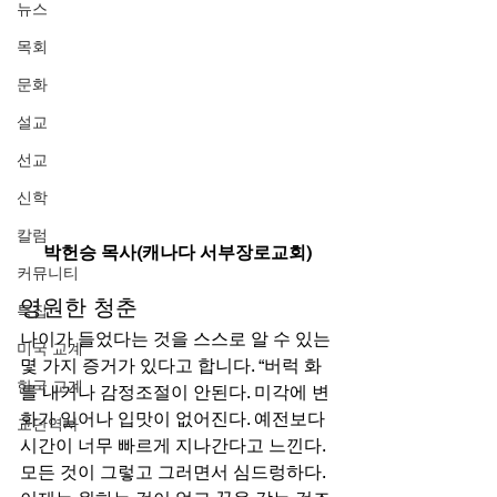
뉴스
목회
문화
설교
선교
신학
칼럼
박헌승 목사(캐나다 서부장로교회)
커뮤니티
영원한 청춘 
특집
나이가 들었다는 것을 스스로 알 수 있는 
미국 교계
몇 가지 증거가 있다고 합니다. “버럭 화
한국 교계
를 내거나 감정조절이 안된다. 미각에 변
화가 일어나 입맛이 없어진다. 예전보다 
교단역사
시간이 너무 빠르게 지나간다고 느낀다. 
모든 것이 그렇고 그러면서 심드렁하다. 