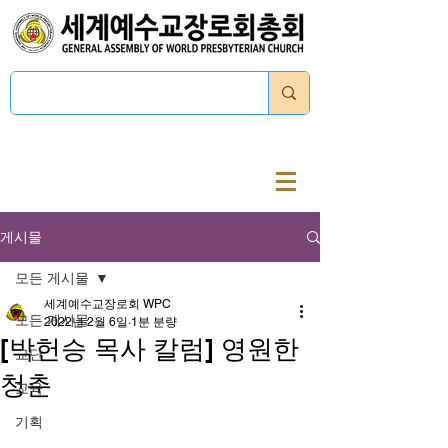
로그인
게시물
모든 게시물
세계예수교장로회 WPC
모든 게시물
2022년 2월 6일
1분 분량
[박헌승 목사 칼럼] 영원한
교단
청춘
교육
기획