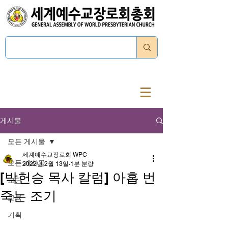
로그인
게시물
모든 게시물
세계예수교장로회 WPC
모든 게시물
2022년 2월 13일
1분 분량
[박헌승 목사 칼럼] 아홉 번
교단
죽는 조기
교육
기획