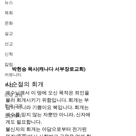
뉴스
목회
문화
설교
선교
신학
칼럼
박헌승 목사(캐나다 서부장로교회)
커뮤니티
사순절의 회개 
특집
예수님께서 이 땅에 오신 목적은 죄인을 
미국 교계
불러 회개시키기 위함입니다. 회개는 부
한국 교계
담이 아니라 기쁨이요 복입니다. 회개는 
예수를 믿지 않는 자뿐만 아니라, 신자에
교단역사
게도 필요합니다. 
불신자의 회개는 아담으로부터 전가된 