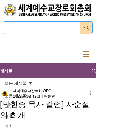
로그인
게시물
모든 게시물
세계예수교장로회 WPC
모든 게시물
2022년 3월 19일
1분 분량
[박헌승 목사 칼럼] 사순절
교단
의 회개
교육
기획