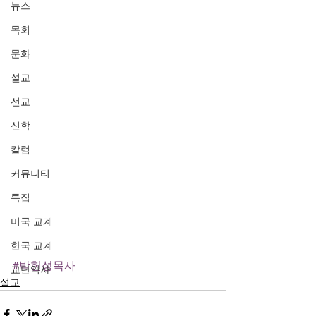
뉴스
목회
문화
설교
선교
신학
칼럼
커뮤니티
특집
미국 교계
한국 교계
#박헌성목사
교단역사
설교