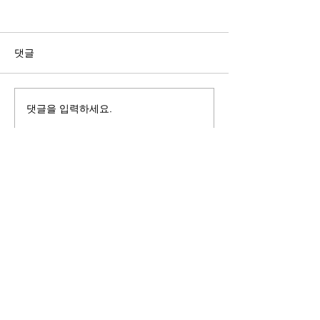
길자연 목사
김동윤 목사
쓰러지는데는 이유가 있다 (사
“거리끼는 양심의 
사기 16:4-17) #길자연목사
날 때” (골 3:18-2
댓글
사
댓글을 입력하세요.
125 S. Vermont Ave. Los Angeles,
CA 90004 | T:
213-381-0082
| F:
213-381-0010
|
office@gawpc.com
IRUS 국제개혁대학교대학원
총신대학교신학대학원