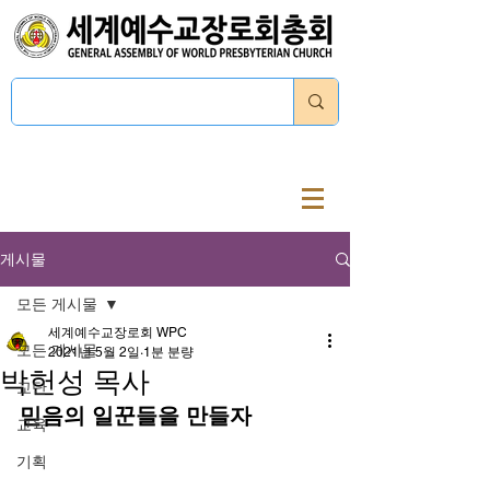
로그인
게시물
모든 게시물
세계예수교장로회 WPC
모든 게시물
2021년 5월 2일
1분 분량
박헌성 목사
교단
믿음의 일꾼들을 만들자
교육
기획