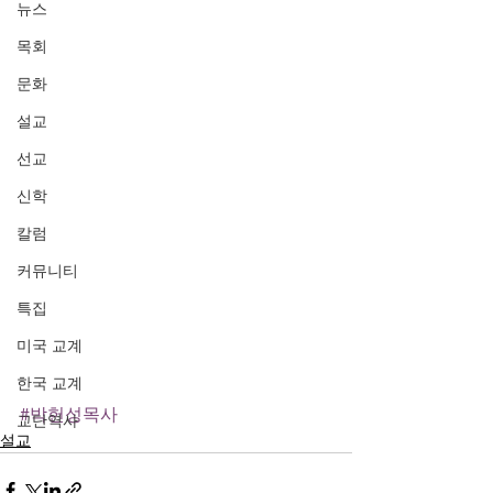
뉴스
목회
문화
설교
선교
신학
칼럼
커뮤니티
특집
미국 교계
한국 교계
#박헌성목사
교단역사
설교