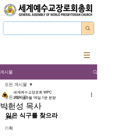
로그인
게시물
모든 게시물
세계예수교장로회 WPC
모든 게시물
2021년 5월 16일
1분 분량
박헌성 목사
교단
잃은 식구를 찾으라
교육
기획