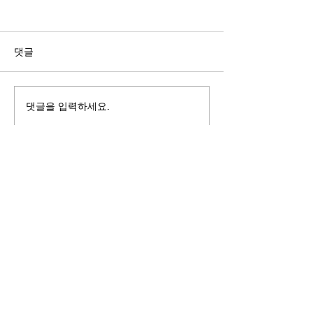
길자연 목사
김동윤 목사
쓰러지는데는 이유가 있다 (사
“거리끼는 양심의 
사기 16:4-17) #길자연목사
날 때” (골 3:18-2
댓글
사
댓글을 입력하세요.
125 S. Vermont Ave. Los Angeles,
CA 90004 | T:
213-381-0082
| F:
213-381-0010
|
office@gawpc.com
IRUS 국제개혁대학교대학원
총신대학교신학대학원