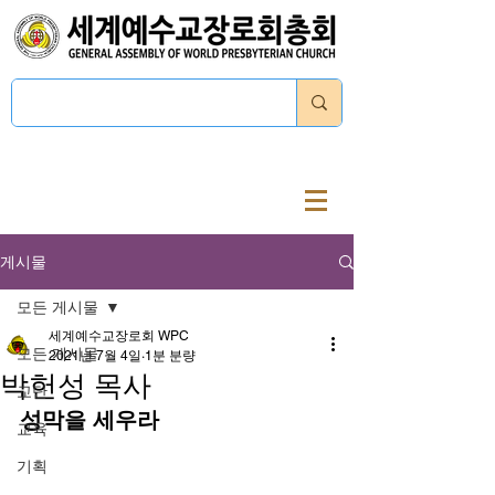
로그인
게시물
모든 게시물
세계예수교장로회 WPC
모든 게시물
2021년 7월 4일
1분 분량
박헌성 목사
교단
성막을 세우라
교육
기획