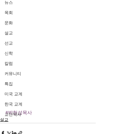
뉴스
목회
문화
설교
선교
신학
칼럼
커뮤니티
특집
미국 교계
한국 교계
#박헌성목사
교단역사
설교