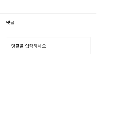
길자연 목사
김동윤 목사
쓰러지는데는 이유가 있다 (사
“거리끼는 양심의 
사기 16:4-17) #길자연목사
날 때” (골 3:18-2
댓글
사
댓글을 입력하세요.
125 S. Vermont Ave. Los Angeles,
CA 90004 | T:
213-381-0082
| F:
213-381-0010
|
office@gawpc.com
IRUS 국제개혁대학교대학원
총신대학교신학대학원