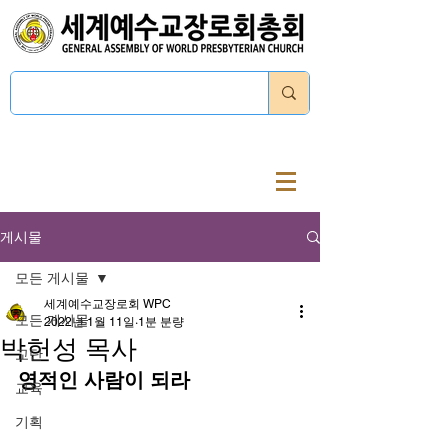
로그인
게시물
모든 게시물
세계예수교장로회 WPC
모든 게시물
2022년 1월 11일
1분 분량
박헌성 목사
교단
영적인 사람이 되라 
교육
기획