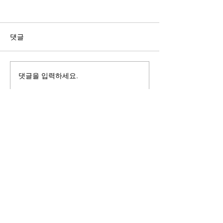
길자연 목사
김동윤 목사
쓰러지는데는 이유가 있다 (사
“거리끼는 양심의 
사기 16:4-17) #길자연목사
날 때” (골 3:18-2
댓글
사
댓글을 입력하세요.
125 S. Vermont Ave. Los Angeles,
CA 90004 | T:
213-381-0082
| F:
213-381-0010
|
office@gawpc.com
IRUS 국제개혁대학교대학원
총신대학교신학대학원