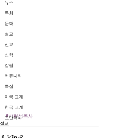
뉴스
목회
문화
설교
선교
신학
칼럼
커뮤니티
특집
미국 교계
한국 교계
#박헌성목사
교단역사
설교