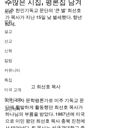
수많은 시집, 평론집 남겨 
뉴스
미주 한인기독교 문단의 ‘큰 별’ 최선호
목회
가 목사가 지난 15일 낮 별세했다. 향년 
문화
82세. 
설교
선교
신학
칼럼
커뮤니티
특집
고 최선호 목사
미국 교계
한국 교계
시인 이자 문학평론가로 미주 기독교 문
단에 활발하게 활동했던 최선호 목사가 
교단역사
하나님의 부름을 받았다. 1987년에 미국
으로 이민 왔던 최선호 목사 충북 진천에
서 태어났다. 최 목사는 성균관대학교 졸