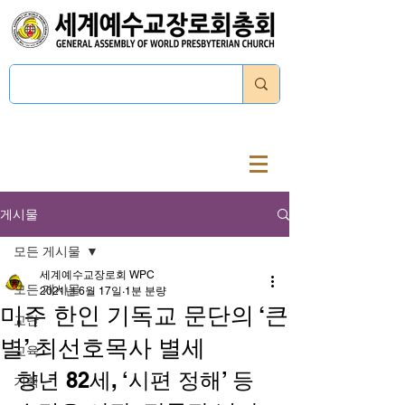
로그인
게시물
모든 게시물
세계예수교장로회 WPC
모든 게시물
2021년 6월 17일
1분 분량
미주 한인 기독교 문단의 ‘큰
교단
별’ 최선호목사 별세
교육
향년 82세, ‘시편 정해’ 등 
기획