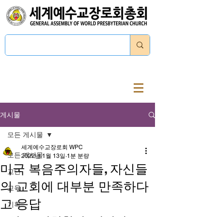
로그인
게시물
모든 게시물
세계예수교장로회 WPC
모든 게시물
2022년 1월 13일
1분 분량
미국 복음주의자들, 자신들
교단
의 교회에 대부분 만족하다
교육
고 응답
기획