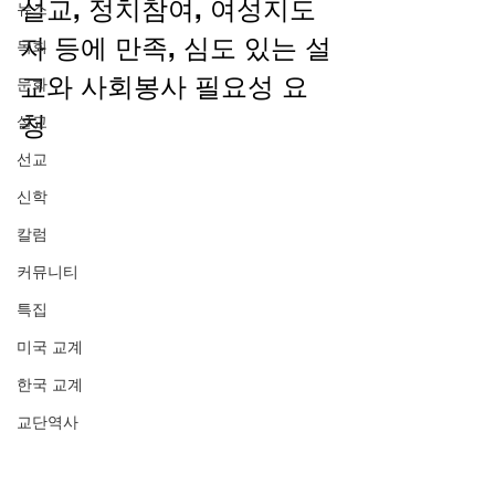
설교, 정치참여, 여성지도
뉴스
자 등에 만족, 심도 있는 설
목회
교와 사회봉사 필요성 요
문화
청 
설교
선교
신학
칼럼
커뮤니티
특집
미국 교계
한국 교계
교단역사