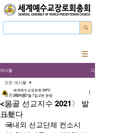
로그인
게시물
모든 게시물
세계예수교장로회 WPC
모든 게시물
2021년 7월 7일
2분 분량
<몽골 선교지수 2021〉 발
교단
표했다
교육
국내외 선교단체 컨소시
기획