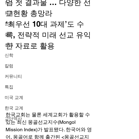
엄 첫 결과물 … 다양한 선
뉴스
교현황 총망라
목회
‘최우선 10대 과제’도 수
문화
록, 전략적 미래 선교 유익
설교
한 자료로 활용 
선교
신학
칼럼
커뮤니티
특집
미국 교계
한국 교계
한국교회는 물론 세계교회가 활용할 수 
교단역사
있는 최신 몽골선교지수(Mongol 
Mission Index)가 발표됐다. 한국어와 영
어, 몽골어로 함께 출간된 <몽골선교지