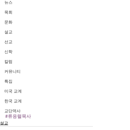
뉴스
목회
문화
설교
선교
신학
칼럼
커뮤니티
특집
미국 교계
한국 교계
교단역사
#류응렬목사
설교