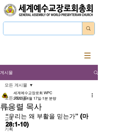
로그인
게시물
모든 게시물
세계예수교장로회 WPC
모든 게시물
2022년 4월 17일
1분 분량
류응렬 목사
교단
“우리는 왜 부활을 믿는가”
 (마 
교육
28:1-10)
기획