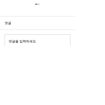
길자연 목사
김동윤 목사
쓰러지는데는 이유가 있다 (사
“거리끼는 양심의 
사기 16:4-17) #길자연목사
날 때” (골 3:18-2
댓글
사
댓글을 입력하세요.
125 S. Vermont Ave. Los Angeles,
CA 90004 | T:
213-381-0082
| F:
213-381-0010
|
office@gawpc.com
IRUS 국제개혁대학교대학원
총신대학교신학대학원