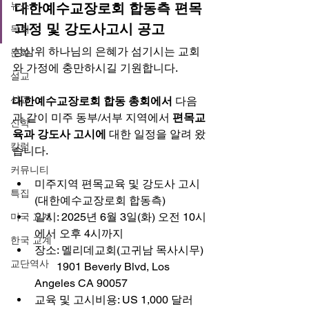
뉴스
대한예수교장로회 합동측 편목
과정 및 강도사고시 공고 
목회
성삼위 하나님의 은혜가 섬기시는 교회
문화
와 가정에 충만하시길 기원합니다. 
설교
선교
대한예수교장로회 합동 총회에서 
다음
과 같이 미주 동부/서부 지역에서 
편목교
신학
육과 강도사 고시에 
대한 일정을 알려 왔
칼럼
습니다. 
커뮤니티
미주지역 편목교육 및 강도사 고시
특집
(대한예수교장로회 합동측) 
일시: 2025년 6월 3일(화) 오전 10시
미국 교계
에서 오후 4시까지 
한국 교계
장소: 멜리데교회(고귀남 목사시무) 
교단역사
        1901 Beverly Blvd, Los 
Angeles CA 90057 
교육 및 고시비용: US 1,000 달러 