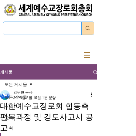
로그인
게시물
모든 게시물
김우현 목사
모든 게시물
2025년 2월 19일
1분 분량
대한예수교장로회 합동측
교단
편목과정 및 강도사고시 공
교육
고
기획