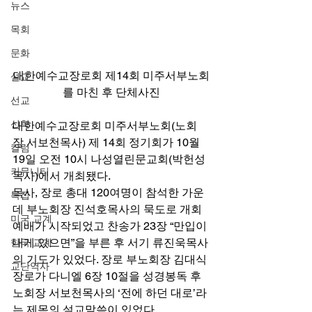
뉴스
목회
문화
대한예수교장로회 제14회 미주서부노회
설교
를 마친 후 단체사진
선교
신학
대한예수교장로회 미주서부노회(노회
장 서보천목사) 제 14회 정기회가 10월 
칼럼
19일 오전 10시 나성열린문교회(박헌성
커뮤니티
목사)에서 개최됐다. 
목사, 장로 총대 120여명이 참석한 가운
특집
데 부노회장 진석호목사의 묵도로 개회
미국 교계
예배가 시작되었고 찬송가 23장 “만입이 
내게 있으면”을 부른 후 서기 류진욱목사
한국 교계
의 기도가 있었다. 장로 부노회장 김대식
교단역사
장로가 다니엘 6장 10절을 성경봉독 후 
노회장 서보천목사의 ‘전에 하던 대로’라
는 제목의 설교말씀이 있었다.  