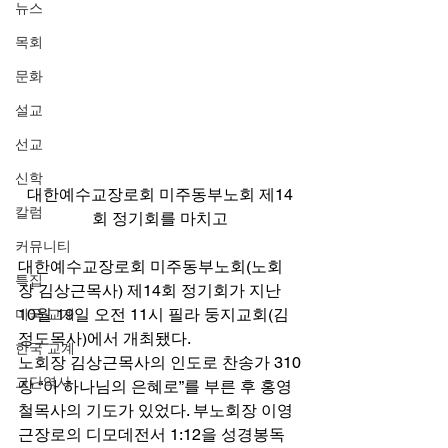
뉴스
목회
문화
설교
선교
신학
대한예수교장로회 미주동부노회 제14
칼럼
회 정기회를 마치고
커뮤니티
대한예수교장로회 미주동부노회(노회
특집
장 김상근목사) 제14회 정기회가 지난 
10월 19일 오전 11시 필라 둥지교회(김
미국 교계
정도목사)에서 개최됐다. 
한국 교계
노회장 김상근목사의 인도로 찬송가 310
교단역사
장 “아 하나님의 은혜로”를 부른 후 홍영
철목사의 기도가 있었다. 부노회장 이영
근장로의 디모데전서 1:12을 성경봉독 