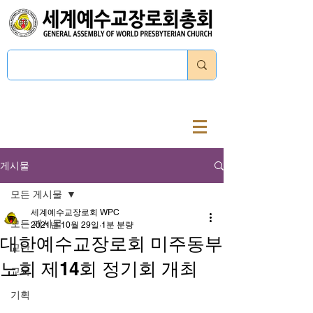
로그인
게시물
모든 게시물
세계예수교장로회 WPC
모든 게시물
2021년 10월 29일
1분 분량
대한예수교장로회 미주동부
교단
노회 제14회 정기회 개최
교육
기획