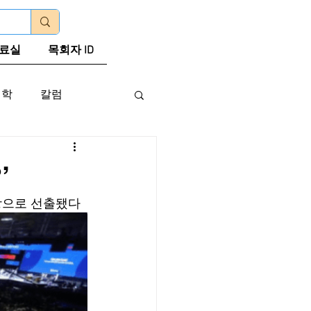
로그인
료실
목회자 ID
신학
칼럼
’
회장으로 선출됐다 