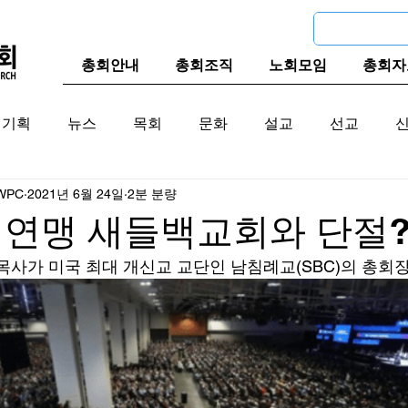
총회안내
총회조직
노회모임
총회자
기획
뉴스
목회
문화
설교
선교
WPC
2021년 6월 24일
2분 분량
교계
한국 교계
교단역사
연맹 새들백교회와 단절?
ton)목사가 미국 최대 개신교 교단인 남침례교(SBC)의 총