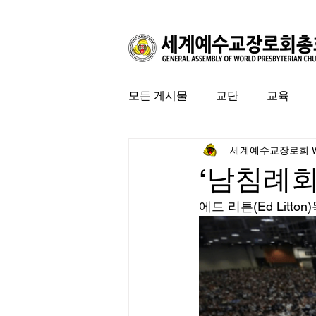
모든 게시물
교단
교육
세계예수교장로회 
커뮤니티
특집
미국 
‘남침례회
에드 리튼(Ed Lit