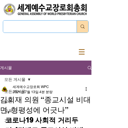
로그인
게시물
모든 게시물
세계예수교장로회 WPC
모든 게시물
2021년 7월 13일
4분 분량
김회재 의원 “종교시설 비대
교단
면, 형평성에 어긋나”
교육
코로나19 사회적 거리두
기획