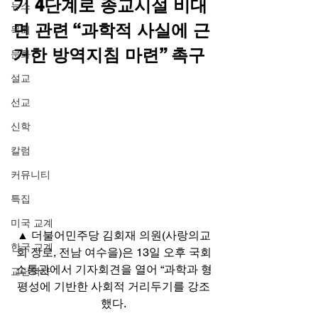
기 4단계로 종교시설 비대
뉴스
면 관련 “과학적 사실에 근
목회
거한 방역지침 마련” 촉구
문화
설교
선교
신학
칼럼
커뮤니티
특집
미국 교계
▲ 더불어민주당 김회재 의원(사랑의교
한국 교계
회 장로, 전남 여수을)은 13일 오후 국회
소통관에서 기자회견을 열어 “과학과 형
교단역사
평성에 기반한 사회적 거리두기를 강조
했다.