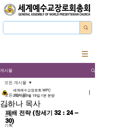
로그인
게시물
모든 게시물
세계예수교장로회 WPC
모든 게시물
2021년 9월 19일
1분 분량
김하나 목사
교단
패배 전략 (창세기 32 : 24 – 
교육
30)
기획