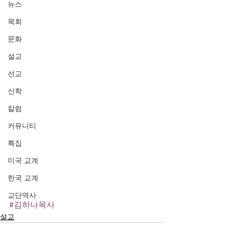
뉴스
목회
문화
설교
선교
신학
칼럼
커뮤니티
특집
미국 교계
한국 교계
교단역사
#김하나목사
설교