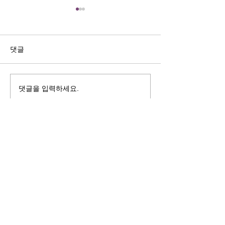
길자연 목사
김동윤 목사
쓰러지는데는 이유가 있다 (사
“거리끼는 양심의 
사기 16:4-17) #길자연목사
날 때” (골 3:18-2
댓글
사
댓글을 입력하세요.
125 S. Vermont Ave. Los Angeles,
CA 90004 | T:
213-381-0082
| F:
213-381-0010
|
office@gawpc.com
IRUS 국제개혁대학교대학원
총신대학교신학대학원