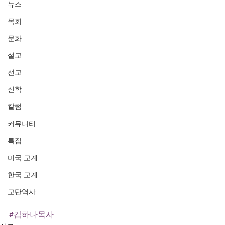
뉴스
목회
문화
설교
선교
신학
칼럼
커뮤니티
특집
미국 교계
한국 교계
교단역사
#김하나목사