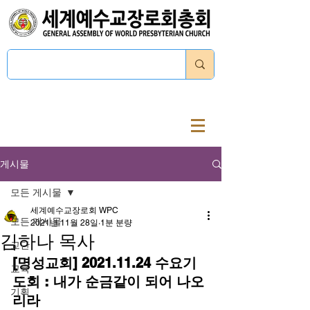
로그인
게시물
모든 게시물
세계예수교장로회 WPC
모든 게시물
2021년 11월 28일
1분 분량
김하나 목사
교단
[명성교회] 2021.11.24 수요기
교육
도회 : 내가 순금같이 되어 나오
기획
리라