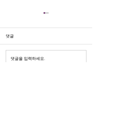
길자연 목사
김동윤 목사
쓰러지는데는 이유가 있다 (사
“거리끼는 양심의 
사기 16:4-17) #길자연목사
날 때” (골 3:18-2
댓글
사
댓글을 입력하세요.
125 S. Vermont Ave. Los Angeles,
CA 90004 | T:
213-381-0082
| F:
213-381-0010
|
office@gawpc.com
IRUS 국제개혁대학교대학원