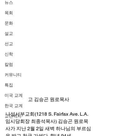
뉴스
목회
문화
설교
선교
신학
칼럼
커뮤니티
특집
미국 교계
고 김승곤 원로목사
한국 교계
나성서부교회(1218 S. Fairfax Ave. L.A. 
교단역사
임시당회장 최종석목사) 김승곤 원로목
사가 지난 2월 2일 새벽 하나님의 부르심
을 받고 천국 가셨다. 향년 94세. 