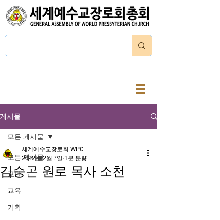
로그인
게시물
모든 게시물
세계예수교장로회 WPC
모든 게시물
2022년 2월 7일
1분 분량
김승곤 원로 목사 소천
교단
교육
기획