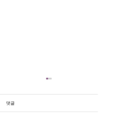
댓글
댓글을 입력하세요.
한국입국 K-ETA 한시적 면
IRUS 2022년
제
신입생 모집