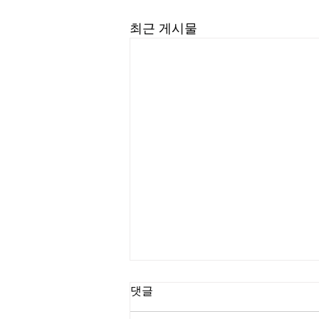
최근 게시물
길요나 목사
댓글
“한계를 넘어서는 인생을 살라” (삼