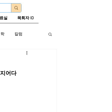
로그인
료실
목회자 ID
신학
칼럼
할지어다