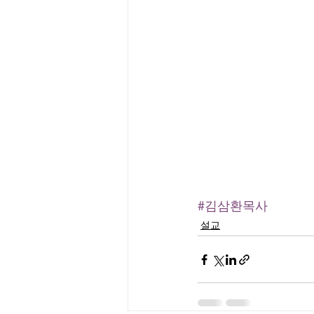
#김삼환목사
설교