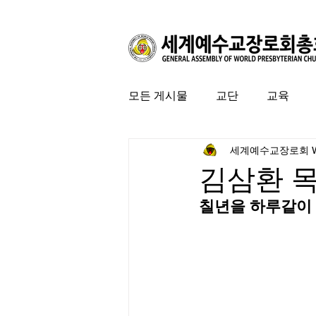
모든 게시물
교단
교육
세계예수교장로회 
커뮤니티
특집
미국 
김삼환 
칠년을 하루같이 