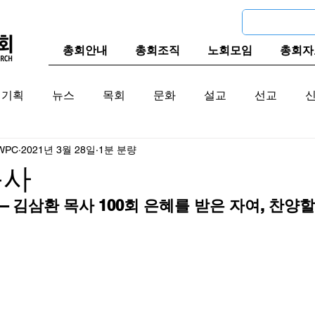
총회안내
총회조직
노회모임
총회자
기획
뉴스
목회
문화
설교
선교
WPC
2021년 3월 28일
1분 분량
교계
한국 교계
교단역사
목사
– 김삼환 목사 100회 은혜를 받은 자여, 찬양