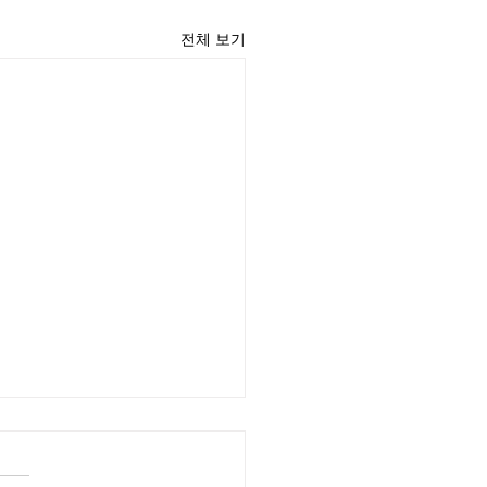
전체 보기
윤 목사
리끼는 양심의 가책이 일어날