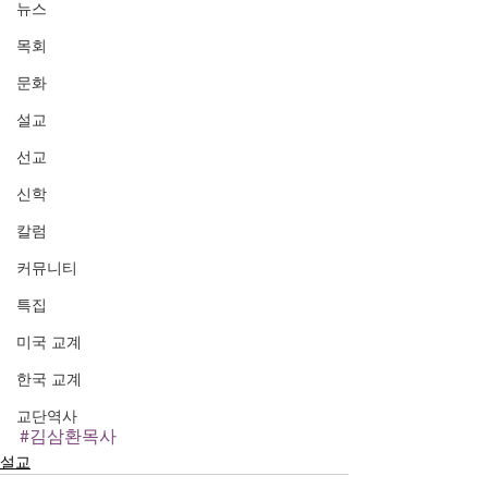
뉴스
목회
문화
설교
선교
신학
칼럼
커뮤니티
특집
미국 교계
한국 교계
교단역사
#김삼환목사
설교