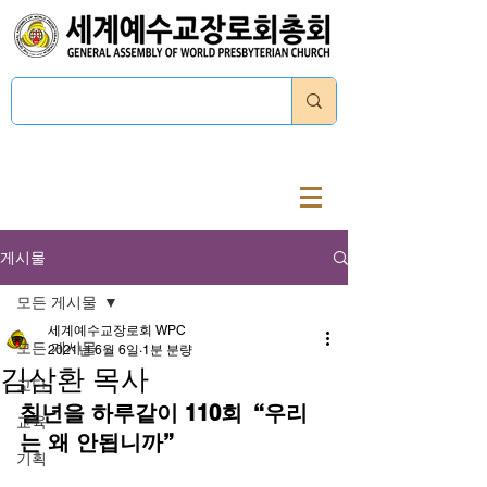
로그인
게시물
모든 게시물
세계예수교장로회 WPC
모든 게시물
2021년 6월 6일
1분 분량
김삼환 목사
교단
칠년을 하루같이 110회  “우리
교육
는 왜 안됩니까”
기획