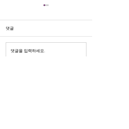
길자연 목사
김동윤 목사
쓰러지는데는 이유가 있다 (사
“거리끼는 양심의 
사기 16:4-17) #길자연목사
날 때” (골 3:18-2
댓글
사
댓글을 입력하세요.
125 S. Vermont Ave. Los Angeles,
CA 90004 | T:
213-381-0082
| F:
213-381-0010
|
office@gawpc.com
IRUS 국제개혁대학교대학원
총신대학교신학대학원