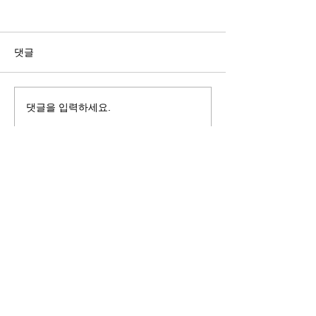
길자연 목사
김동윤 목사
쓰러지는데는 이유가 있다 (사
“거리끼는 양심의 
사기 16:4-17) #길자연목사
날 때” (골 3:18-2
댓글
사
댓글을 입력하세요.
125 S. Vermont Ave. Los Angeles,
CA 90004 | T:
213-381-0082
| F:
213-381-0010
|
office@gawpc.com
IRUS 국제개혁대학교대학원
총신대학교신학대학원