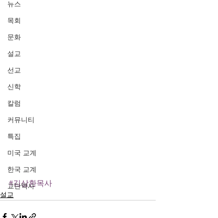
뉴스
목회
문화
설교
선교
신학
칼럼
커뮤니티
특집
미국 교계
한국 교계
#김삼환목사
교단역사
설교