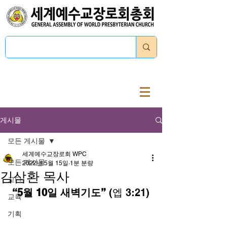
로그인
게시물
모든 게시물
세계예수교장로회 WPC
모든 게시물
2022년 5월 15일
1분 분량
김삼환 목사
교단
 “5월 10일 새벽기도”
 (엡 3:21) 
교육
기획