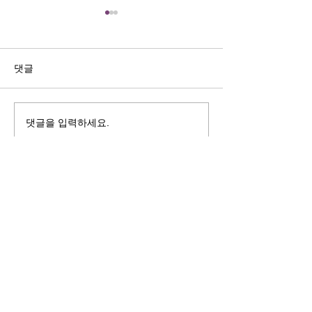
길자연 목사
김동윤 목사
쓰러지는데는 이유가 있다 (사
“거리끼는 양심의 
사기 16:4-17) #길자연목사
날 때” (골 3:18-2
댓글
사
댓글을 입력하세요.
125 S. Vermont Ave. Los Angeles,
CA 90004 | T:
213-381-0082
| F:
213-381-0010
|
office@gawpc.com
IRUS 국제개혁대학교대학원
총신대학교신학대학원