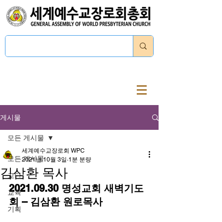
로그인
게시물
모든 게시물
세계예수교장로회 WPC
모든 게시물
2021년 10월 3일
1분 분량
김삼환 목사
교단
2021.09.30 명성교회 새벽기도
교육
회 – 김삼환 원로목사
기획