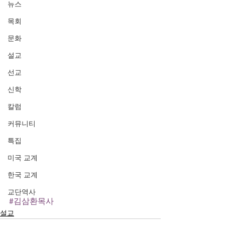
뉴스
목회
문화
설교
선교
신학
칼럼
커뮤니티
특집
미국 교계
한국 교계
교단역사
#김삼환목사
설교