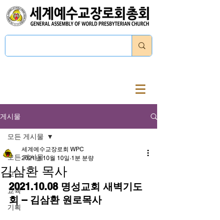
로그인
게시물
모든 게시물
세계예수교장로회 WPC
모든 게시물
2021년 10월 10일
1분 분량
김삼환 목사
교단
2021.10.08 명성교회 새벽기도
교육
회 – 김삼환 원로목사
기획