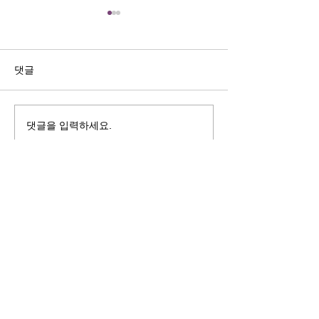
길자연 목사
김동윤 목사
쓰러지는데는 이유가 있다 (사
“거리끼는 양심의 
사기 16:4-17) #길자연목사
날 때” (골 3:18-2
댓글
사
댓글을 입력하세요.
125 S. Vermont Ave. Los Angeles,
CA 90004 | T:
213-381-0082
| F:
213-381-0010
|
office@gawpc.com
IRUS 국제개혁대학교대학원
총신대학교신학대학원