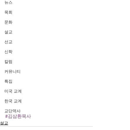
뉴스
목회
문화
설교
선교
신학
칼럼
커뮤니티
특집
미국 교계
한국 교계
교단역사
#김삼환목사
설교