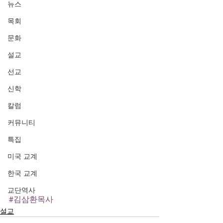
뉴스
목회
문화
설교
선교
신학
칼럼
커뮤니티
특집
미국 교계
한국 교계
교단역사
#김삼환목사
설교