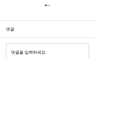
길자연 목사
김동윤 목사
쓰러지는데는 이유가 있다 (사
“거리끼는 양심의 
사기 16:4-17) #길자연목사
날 때” (골 3:18-2
댓글
사
댓글을 입력하세요.
125 S. Vermont Ave. Los Angeles,
CA 90004 | T:
213-381-0082
| F:
213-381-0010
|
office@gawpc.com
IRUS 국제개혁대학교대학원
총신대학교신학대학원