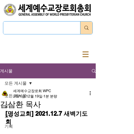
로그인
게시물
모든 게시물
세계예수교장로회 WPC
모든 게시물
2021년 12월 19일
1분 분량
김삼환 목사
교단
[명성교회] 2021.12.7 새벽기도
교육
회
기획