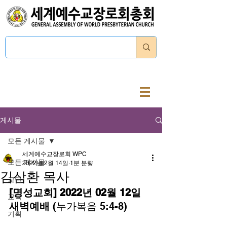
로그인
게시물
모든 게시물
세계예수교장로회 WPC
모든 게시물
2022년 2월 14일
1분 분량
김삼환 목사
교단
[명성교회] 2022년 02월 12일 
교육
새벽예배
 (누가복음 5:4-8) 
기획