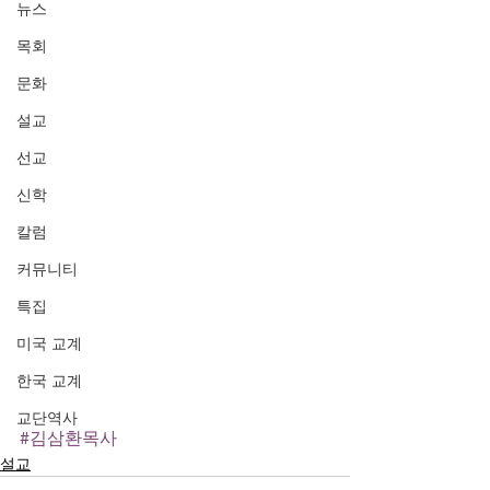
뉴스
목회
문화
설교
선교
신학
칼럼
커뮤니티
특집
미국 교계
한국 교계
교단역사
#김삼환목사
설교