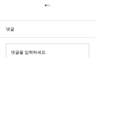
길자연 목사
김동윤 목사
쓰러지는데는 이유가 있다 (사
“거리끼는 양심의 
사기 16:4-17) #길자연목사
날 때” (골 3:18-2
댓글
사
댓글을 입력하세요.
125 S. Vermont Ave. Los Angeles,
CA 90004 | T:
213-381-0082
| F:
213-381-0010
|
office@gawpc.com
IRUS 국제개혁대학교대학원
총신대학교신학대학원