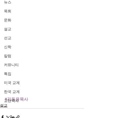
뉴스
목회
문화
설교
선교
신학
칼럼
커뮤니티
특집
미국 교계
한국 교계
#김동윤목사
교단역사
설교