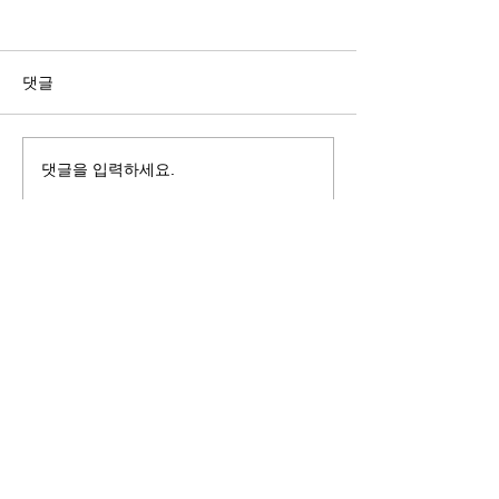
길자연 목사
김동윤 목사
쓰러지는데는 이유가 있다 (사
“거리끼는 양심의 
사기 16:4-17) #길자연목사
날 때” (골 3:18-2
댓글
사
댓글을 입력하세요.
125 S. Vermont Ave. Los Angeles,
CA 90004 | T:
213-381-0082
| F:
213-381-0010
|
office@gawpc.com
IRUS 국제개혁대학교대학원
총신대학교신학대학원