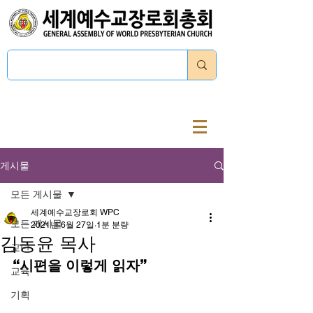
로그인
게시물
모든 게시물
세계예수교장로회 WPC
모든 게시물
2021년 6월 27일
1분 분량
김동윤 목사
교단
“시편을 이렇게 읽자”
교육
기획