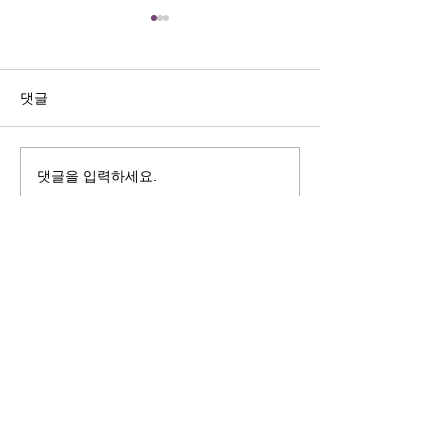
길자연 목사
김동윤 목사
쓰러지는데는 이유가 있다 (사
“거리끼는 양심의 
사기 16:4-17) #길자연목사
날 때” (골 3:18-2
댓글
사
댓글을 입력하세요.
125 S. Vermont Ave. Los Angeles,
CA 90004 | T:
213-381-0082
| F:
213-381-0010
|
office@gawpc.com
IRUS 국제개혁대학교대학원
총신대학교신학대학원