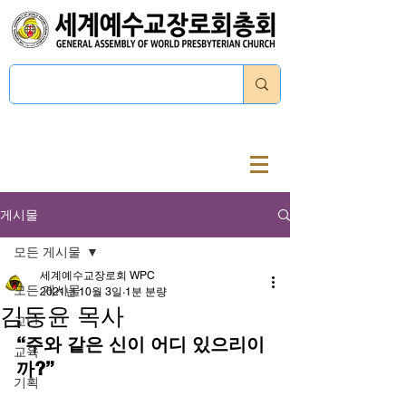
로그인
게시물
모든 게시물
세계예수교장로회 WPC
모든 게시물
2021년 10월 3일
1분 분량
김동윤 목사
교단
“주와 같은 신이 어디 있으리이
교육
까?”
기획