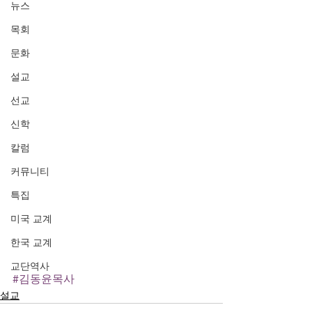
뉴스
목회
문화
설교
선교
신학
칼럼
커뮤니티
특집
미국 교계
한국 교계
교단역사
#김동윤목사
설교