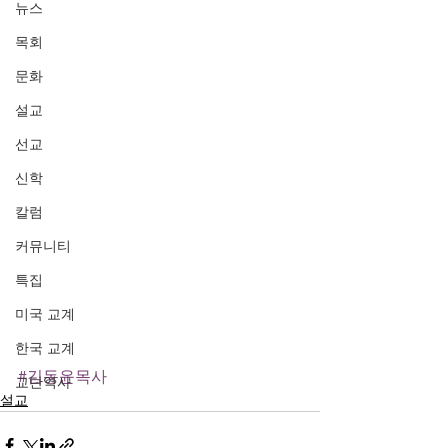
뉴스
목회
문화
설교
선교
신학
칼럼
커뮤니티
특집
미국 교계
한국 교계
#김동윤목사
교단역사
설교