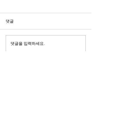
길자연 목사
김동윤 목사
쓰러지는데는 이유가 있다 (사
“거리끼는 양심의 
사기 16:4-17) #길자연목사
날 때” (골 3:18-2
댓글
사
댓글을 입력하세요.
125 S. Vermont Ave. Los Angeles,
CA 90004 | T:
213-381-0082
| F:
213-381-0010
|
office@gawpc.com
IRUS 국제개혁대학교대학원
총신대학교신학대학원