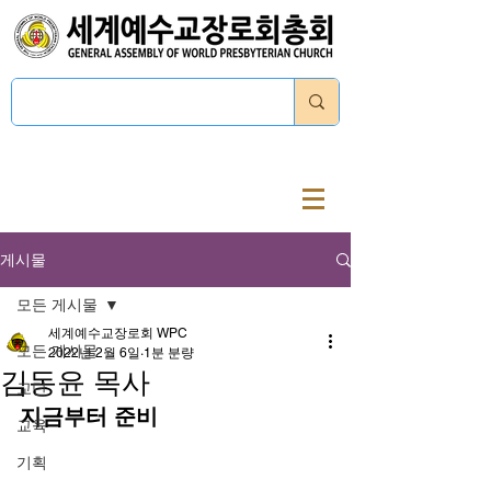
로그인
게시물
모든 게시물
세계예수교장로회 WPC
모든 게시물
2022년 2월 6일
1분 분량
김동윤 목사
교단
지금부터 준비
교육
기획